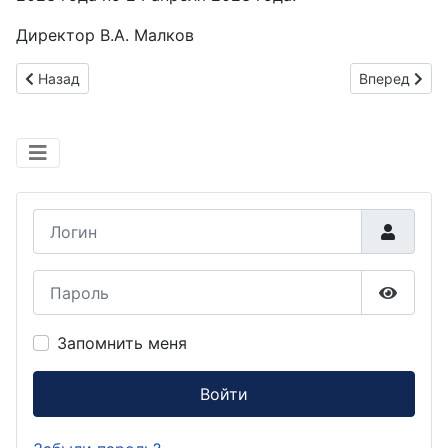
Директор В.А. Малков
Предыдущий: Сообщение о количестве доппаев и сроках оп
Следующий: 
Назад
Вперед
Логин
Пароль
Показа
Запомнить меня
Войти